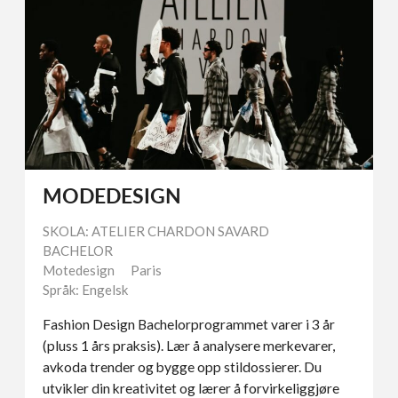
MODEDESIGN
SKOLA: ATELIER CHARDON SAVARD
BACHELOR
Motedesign
Paris
Språk: Engelsk
Fashion Design Bachelorprogrammet varer i 3 år
(pluss 1 års praksis). Lær å analysere merkevarer,
avkoda trender og bygge opp stildossierer. Du
utvikler din kreativitet og lærer å forvirkeliggjøre