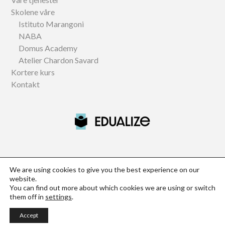
Skolene våre
Istituto Marangoni
NABA
Domus Academy
Atelier Chardon Savard
Kortere kurs
Kontakt
Official partner of NABA, Istituto Marangoni and Domus
We are using cookies to give you the best experience on our
Academy
website.
You can find out more about which cookies we are using or switch
Designstudier - Studer kunst, design, film og mote
them off in
settings
.
Privacy Policy
Accept