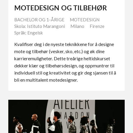
MOTEDESIGN OG TILBEHØR
BACHELOR OG 1-ÅRIGE
MOTEDESIGN
Skola: Istituto Marangoni
Milano
Firenze
Språk: Engelsk
Kvalifiser deg i de nyeste teknikkene for å designe
mote og tilbehør (vesker, sko, etc.) og øk dine
karrieremuligheter. Dette treårige heltidskurset
dekker klær og tilbehørsdesign, og oppmuntrer til
individuell stil og kreativitet og gir deg sjansen til å
bli en multitalent motedesigner.