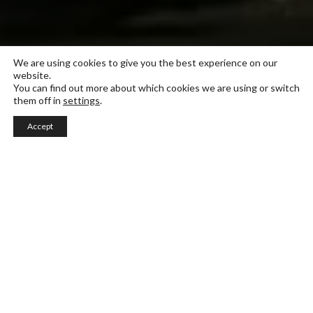
We are using cookies to give you the best experience on our
website.
You can find out more about which cookies we are using or switch
them off in
settings
.
Accept
Fashion Design
Bachelorprogrammet varer i 3 år (pluss 1 års
praksis). Lær å analysere merkevarer, avkoda
trender og bygge opp stildossierer. Du utvikler din
kreativitet og lærer å forvirkeliggjøre dine design
i våre syatelierer.