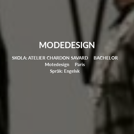
MODEDESIGN
SKOLA: ATELIER CHARDON SAVARD
BACHELOR
Motedesign
Paris
Språk: Engelsk