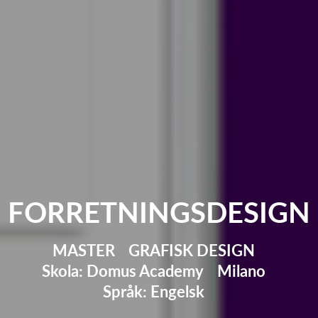
FORRETNINGSDESIGN
MASTER
GRAFISK DESIGN
Skola: Domus Academy
Milano
Språk: Engelsk