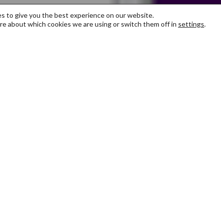
s to give you the best experience on our website.
re about which cookies we are using or switch them off in
settings
.
rbindelser mellom næringslivet og designverdenen. På
ogrammet på hvordan man kan anvende designkultur, -
ksomheter, inkludert etablerte organisasjoner, store,
.
måneder, eller som en dobbel mastergrad på 14 måneder.
er, forelesninger, veiledning og feltarbeid. Fagfolk fra
eder studentene gjennom individuell coaching og
lle, profesjonelle prosjekter gir studentene mulighet til 
 som de får verdifull arbeidserfaring som er direkte