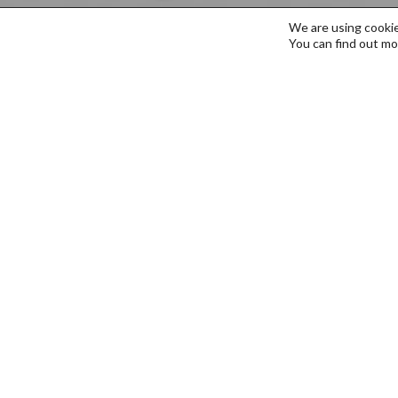
We are using cookie
You can find out mo
Business Design
Masterprogrammet i Business Design skaper nye fo
en inspirerende og tverrfaglig måte fokuserer pr
metodikk og -sensitivitet i et bredt spekter av vir
mellomstore og små bedrifter og oppstartsbedrifter
Dette programmet kan tas som en mastergrad på 11 
Studiet er verkstedsbasert og understøttes av seminar
bransjen, programdirektøren og prosjektledere veil
veiledning. Kombinasjonen av akkrediterte kurs og ree
bygge videre på det akademiske fundamentet samtidig